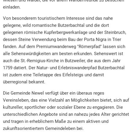
Wiesen und Wälder, die vor allem Wanderfreunde zu Besuchen
einladen.
Von besonderem touristischem Interesse sind das nahe
gelegene, wild romantische Butzerbachtal und die dort
gelegenen römische Kupferbergwerkanlage und der Steinbruch,
dessen Steine Verwendung beim Bau der Porta Nigra in Trier
fanden. Auf dem Premiumwanderweg "Römerpfad" lassen sich
alle Sehenswürdigkeiten am besten erkunden. Sehenswert ist
auch die St.-Remigius-Kirche in Butzweiler, die aus dem Jahr
1759 datiert. Der Natur- und Erlebniswanderpfad Butzerbachtal
ist zudem eine Teiletappe des Eifelsteigs und damit
überregional bekannt.
Die Gemeinde Newel verfügt über ein überaus reges
Vereinsleben, das eine Vielzahl an Möglichkeiten bietet, sich auf
kultureller, sportlicher oder sozialer Ebene zu engagieren. Die
unterschiedlichen Angebote sind an nahezu jedes Alter gerichtet
und tragen in erheblichem Maße zu einem aktiven und
zukunftsorientiertem Gemeindeleben bei.