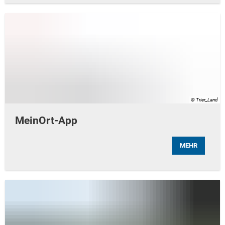
© Trier_Land
MeinOrt-App
MEHR