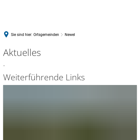
Sie sind hier:
Ortsgemeinden
Newel
Newel
Aktuelles
-
Weiterführende Links