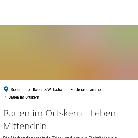
Sie sind hier:
Bauen & Wirtschaft
Förderprogramme
Bauen im Ortskern
Bauen
Bauen im Ortskern - Leben
im
Mittendrin
Ortskern