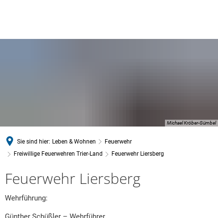
Michael Kröber-Gümbel
Sie sind hier:
Leben & Wohnen
Feuerwehr
Freiwillige Feuerwehren Trier-Land
Feuerwehr Liersberg
Feuerwehr
Feuerwehr Liersberg
Liersberg
Wehrführung:
Günther Schüßler – Wehrführer