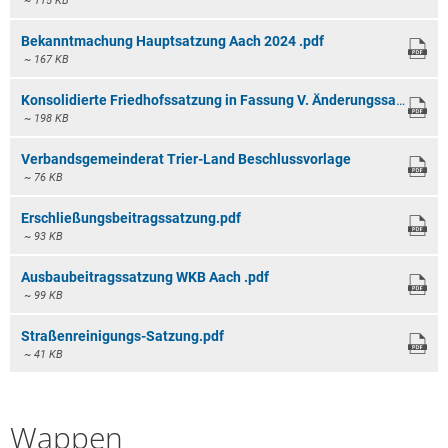
~ 115 KB
Bekanntmachung Hauptsatzung Aach 2024 .pdf
~ 167 KB
Konsolidierte Friedhofssatzung in Fassung V. Änderungssatzung vom 02.12.2024.pdf
~ 198 KB
Verbandsgemeinderat Trier-Land Beschlussvorlage
~ 76 KB
Erschließungsbeitragssatzung.pdf
~ 93 KB
Ausbaubeitragssatzung WKB Aach .pdf
~ 99 KB
Straßenreinigungs-Satzung.pdf
~ 41 KB
Wappen