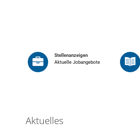
Bürger & 
Startseite
Stellenanzeigen
Aktuelle Jobangebote
der
Verbandsgemeinde
Trier-
Aktuelles
Land