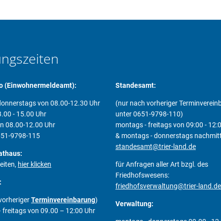
ungszeiten
o (Einwohnermeldeamt):
Standesamt:
onnerstags von 08.00-12.30 Uhr
(nur nach vorheriger Terminverei
.00 - 15.00 Uhr
unter 0651-9798-110)
on 08.00-12.00 Uhr
montags - freitags von 09:00 - 12:
0651-9798-115
& montags - donnerstags nachmit
standesamt@trier-land.de
athaus:
eiten,
hier klicken
für Anfragen aller Art bzgl. des
Friedhofswesens:
:
friedhofsverwaltung@trier-land.de
vorheriger
Terminvereinbarung
)
Verwaltung:
freitags von 09.00 – 12:00 Uhr