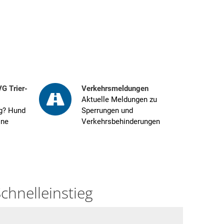
Suchen
sser
Bauen & Wirtschaft
Kultur & Freizeit
VG Trier-
Verkehrsmeldungen
Aktuelle Meldungen zu
g? Hund
Sperrungen und
ine
Verkehrsbehinderungen
chnelleinstieg