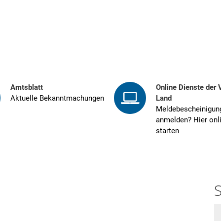
Rathaus
Leben & Wohnen
Ortsgemeinden
Wasser & Abwa
Amtsblatt
Online Dienste der 
Aktuelle Bekanntmachungen
Land
Meldebescheinigun
anmelden? Hier onl
starten
S