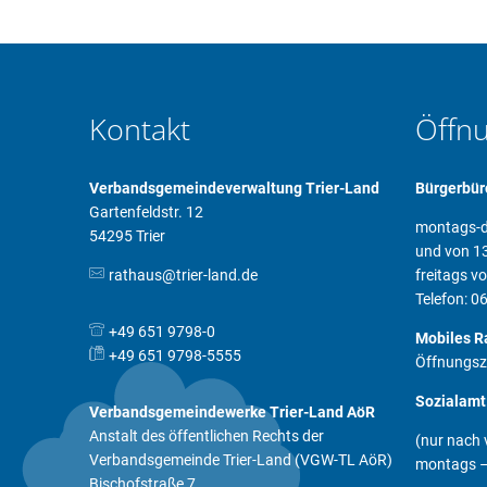
Kontakt
Öffn
Verbandsgemeindeverwaltung Trier-Land
Bürgerbür
Gartenfeldstr. 12
montags-d
54295 Trier
und von 13
rathaus@trier-land.de
freitags v
Telefon: 
+49 651 9798-0
Mobiles R
+49 651 9798-5555
Öffnungsz
Sozialamt
Verbandsgemeindewerke Trier-Land AöR
Anstalt des öffentlichen Rechts der
(nur nach 
Verbandsgemeinde Trier-Land (VGW-TL AöR)
montags – 
Bischofstraße 7