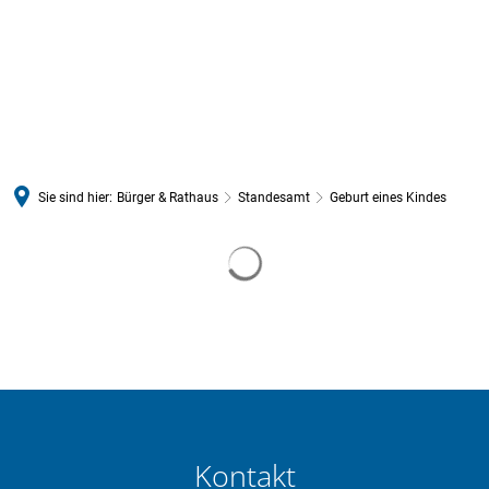
Sie sind hier:
Bürger & Rathaus
Standesamt
Geburt eines Kindes
Geburt
Suchergebnisse werden gelade
eines
Kindes
Kontakt