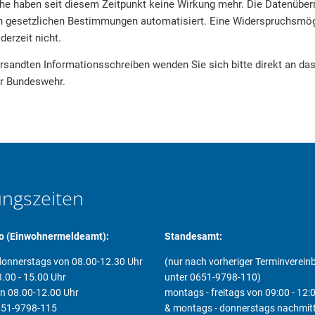
e haben seit diesem Zeitpunkt keine Wirkung mehr. Die Datenüberm
n gesetzlichen Bestimmungen automatisiert. Eine Widerspruchsmögl
derzeit nicht.
rsandten Informationsschreiben wenden Sie sich bitte direkt an da
r Bundeswehr.
ungszeiten
o (Einwohnermeldeamt):
Standesamt:
onnerstags von 08.00-12.30 Uhr
(nur nach vorheriger Terminverei
.00 - 15.00 Uhr
unter 0651-9798-110)
on 08.00-12.00 Uhr
montags - freitags von 09:00 - 12:
0651-9798-115
& montags - donnerstags nachmit