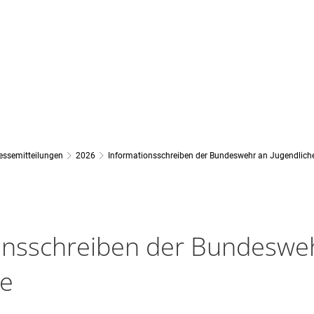
Rathaus
Leben & Wohnen
Ortsgemeinden
Wasser & Abwa
essemitteilungen
2026
Informationsschreiben der Bundeswehr an Jugendlich
onsschreiben der Bundeswe
he