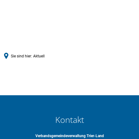
Sie sind hier:
Aktuell
Aktuell
Kontakt
Verbandsgemeindeverwaltung Trier-Land